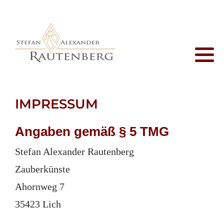
Profil
Auftraggeber
Close-Up Magic
Zaubertrick
Kontaktseite
Vita
Auftrittsorte
Salonmagie
Downloads
Impressum
Korrespondenz
Zeremonienmeister
Suche
Datenschutz
IMPRESSUM
Presse
Business Magic
Sitemap
Letzte Seite
Angaben gemäß § 5 TMG
Zaubertheater
Stefan Alexander Rautenberg
Zauberkünste
Maßarbeit
Ahornweg 7
Zauberstunde
35423 Lich