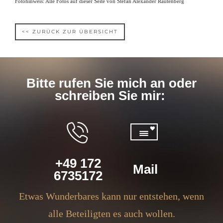
Fotohinweis: Alle Fotos auf dieser Seite von Stefan Alexander Rautenberg
<< ZURÜCK ZUR ÜBERSICHT
Bitte rufen Sie mich an oder
schreiben Sie mir:
+49 172
Mail
6735172
Etwas Wunderbares kann nur entstehen, wenn
alle Beteiligten es auch wollen.