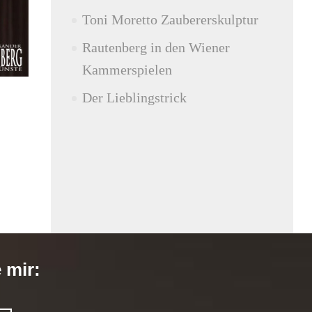
Toni Moretto Zaubererskulptur
Rautenberg in den Wiener
Kammerspielen
Der Lieblingstrick
e mir: