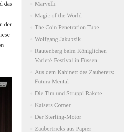
d das
Marvelli
Magic of the World
n der
The Coin Penetration Tube
iese
Wolfgang Jakubzik
en
Rautenberg beim Königlichen
Varieté-Festival in Füssen
Aus dem Kabinett des Zauberers:
Futura Mental
Die Tim und Struppi Rakete
Kaisers Corner
Der Sterling-Motor
Zaubertricks aus Papier