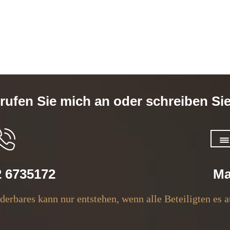
 rufen Sie mich an oder schreiben Si
2 6735172
Ma
erbares kann nur entstehen, wenn alle Beteiligten es a