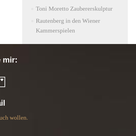
Toni Moretto Zaubererskulptur
Rautenberg in den Wiener
Kammerspielen
e mir:
il
uch wollen.